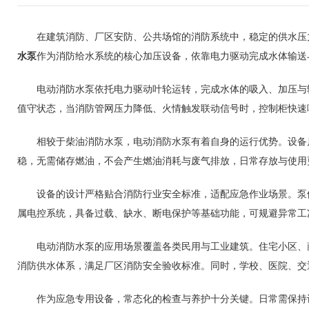
在建筑消防、厂区安防、公共场馆的消防系统中，稳定的供水压力
水泵
作为消防给水系统的核心加压设备，依靠电力驱动完成水体输送
电动消防水泵依托电力驱动叶轮运转，完成水体的吸入、加压与输
值守状态，当消防管网压力降低、火情触发联动信号时，控制柜快速
相较于柴油消防水泵，电动消防水泵有着自身的运行优势。设备启
稳，无需储存燃油，不会产生燃油消耗与废气排放，日常存放与使用
设备的设计严格贴合消防行业安全标准，适配应急作业场景。泵体
属电控系统，具备过载、缺水、断电保护等基础功能，可规避异常工
电动消防水泵的应用场景覆盖各类民用与工业建筑。住宅小区、商
消防供水体系，满足厂区消防安全验收标准。同时，学校、医院、交
作为应急专用设备，常态化的检查与养护十分关键。日常需保持设