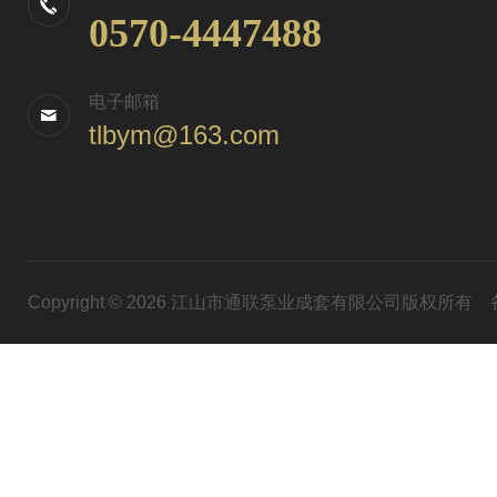
0570-4447488
电子邮箱
tlbym@163.com
Copyright © 2026 江山市通联泵业成套有限公司版权所有