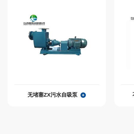
无堵塞ZX污水自吸泵