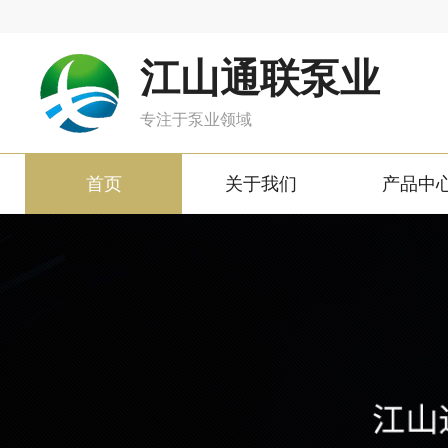
江山通联泵业
专注于泵业领域
首页
关于我们
产品中