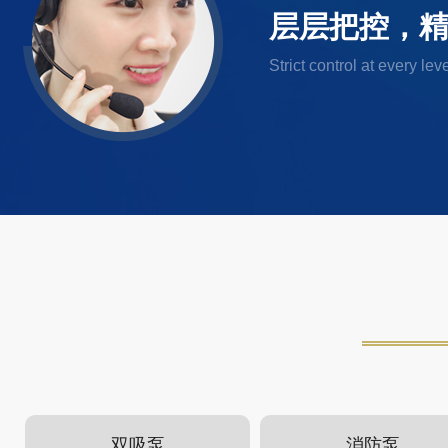
层层把控，
Strict control at every le
双吸泵
消防泵