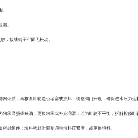
围。
泄漏。
灵敏，接线端子牢固无松动。
滤网杂质；再核查叶轮是否堵塞或损坏，调整阀门开度，确保进水压力达
为轴承磨损或缺油，更换轴承或补充润滑；若为叶轮不平衡，拆解检修叶
换密封组件；填料密封泄漏则调整填料压紧度，或更换填料。