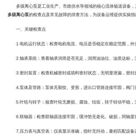
多级离心泵是工业生产、市政供水等领域的核心流体输送设备，其
多级离心泵
的检查点及常见故障的排查方法，为设备运维提供实操指
一、关键检查点
1.电机运行状态：检查电机电流、电压是否稳定在额定范围，外壳
2.轴承系统：查看轴承润滑是否充足，润滑油油位、油质达标，
3.密封装置：检查机械密封或填料密封状态，无明显泄漏，密封
4.泵体及管路：泵体无裂纹、变形，进出口管路连接牢固，阀门
5.叶轮与转子：核查叶轮无磨损、腐蚀、结垢，转子转动平稳，
6.联轴器：检查联轴器连接牢固，缓冲垫无老化、破损，同轴度
7.压力表与真空表：仪表显示准确，指针无抖动，量程匹配设备