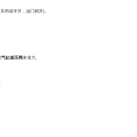
门关闭或半开，油门稍开)。
左气缸减压阀
来省力。
。