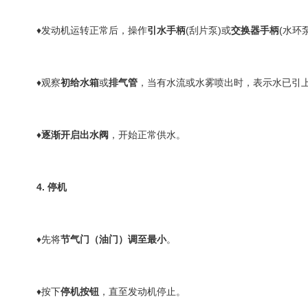
♦发动机运转正常后，操作
引水手柄
(刮片泵)或
交换器手柄
(水环
♦观察
初给水箱
或
排气管
，当有水流或水雾喷出时，表示水已引
♦
逐渐开启出水阀
，开始正常供水。
4. 停机
♦先将
节气门（油门）调至最小
。
♦按下
停机按钮
，直至发动机停止。