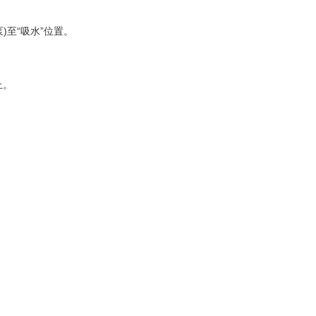
泵)至“吸水”位置。
上。