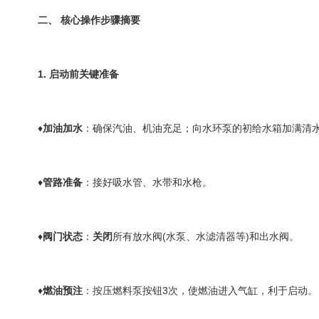
二、 核心操作步骤摘要
1. 启动前关键准备
♦
加油加水
：确保汽油、机油充足；向水环泵的初给水箱加满清
♦
管路准备
：接好吸水管、水带和水枪。
♦
阀门状态
：
关闭
所有放水阀(水泵、水滤清器等)和出水阀。
♦
燃油预注
：按压燃料泵按钮3次，使燃油进入气缸，利于启动。