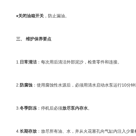
♦
关闭油箱开关
，防止漏油。
三、 维护保养要点
1.
日常清洁
：每次用后清洁外部泥沙，检查零件和连接。
2.
防腐蚀
：使用腐蚀性水源后，必须用清水启动水泵运行10分钟
3.
冬季防冻
：停机后必须
放尽泵内存水
。
4.
长期存放
：放尽所有油、水，并从火花塞孔向气缸内注入少量