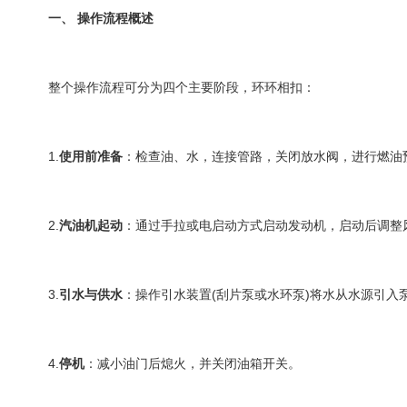
一、 操作流程概述
整个操作流程可分为四个主要阶段，环环相扣：
1.
使用前准备
：检查油、水，连接管路，关闭放水阀，进行燃油
2.
汽油机起动
：通过手拉或电启动方式启动发动机，启动后调整
3.
引水与供水
：操作引水装置(刮片泵或水环泵)将水从水源引入
4.
停机
：减小油门后熄火，并关闭油箱开关。