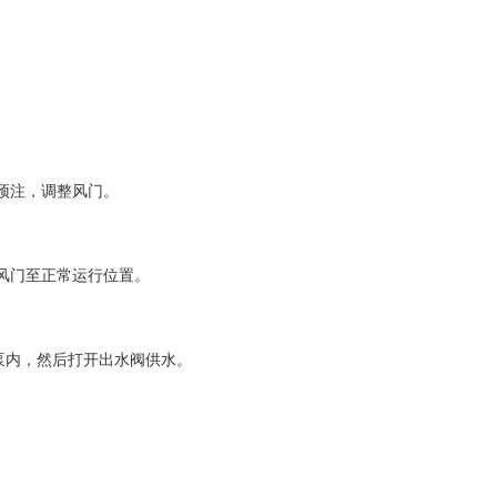
预注，调整风门。
风门至正常运行位置。
泵内，然后打开出水阀供水。