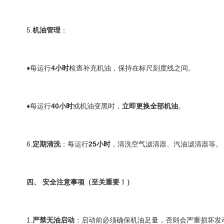
5.
机油管理
：
♦每运行
4小时
检查补充机油，保持在标尺刻度线之间。
♦每运行
40小时
或机油变黑时，
立即更换全部机油
。
6.
定期清洗
：每运行
25小时
，清洗空气滤清器、汽油滤清器等。
四、 安全注意事项（至关重要！）
1.
严禁无油启动
：启动前必须确保机油足量，否则会严重损坏发