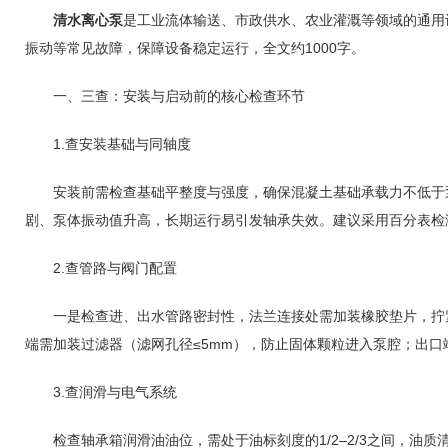
清水离心泵
是工业流体输送、市政供水、农业灌溉等领域的通用
振动等常见故障，保障设备稳定运行，全文约1000字。
一、三查：安装与启动前的核心检查环节
1.查安装基础与同轴度
安装前需检查基础平整度与强度，确保混凝土基础承载力不低于泵组总重
剧、泵体振动值升高，长期运行易引发轴承失效。建议采用百分表检
2.查管路与阀门配置
一是检查进、出水管路密封性，法兰连接处需加装橡胶垫片，拧紧
端需加装过滤器（滤网孔径≤5mm），防止固体颗粒进入泵腔；出
3.查润滑与电气系统
检查轴承箱润滑油油位，需处于油标刻度的1/2–2/3之间，油质清