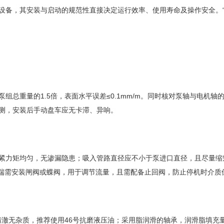
设备，其安装与启动的规范性直接决定运行效率、使用寿命及操作安全。
量的1.5倍，表面水平误差≤0.1mm/m。同时核对泵轴与电机轴的同轴
测，安装后手动盘车应无卡滞、异响。
力矩均匀，无渗漏隐患；吸入管路直径应不小于泵进口直径，且尽量缩
口端需安装闸阀或蝶阀，用于调节流量，且需配备止回阀，防止停机时介质
澈无杂质，推荐使用46号抗磨液压油；采用脂润滑的轴承，润滑脂填充量