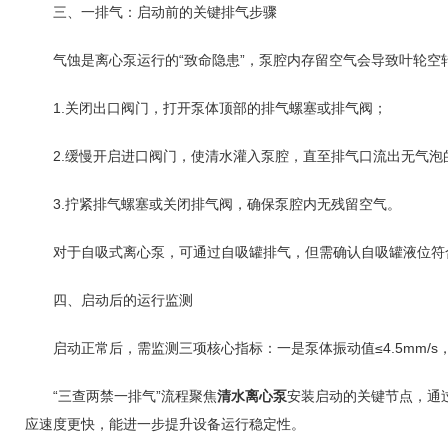
三、一排气：启动前的关键排气步骤
气蚀是离心泵运行的“致命隐患”，泵腔内存留空气会导致叶轮空转
1.关闭出口阀门，打开泵体顶部的排气螺塞或排气阀；
2.缓慢开启进口阀门，使清水灌入泵腔，直至排气口流出无气泡
3.拧紧排气螺塞或关闭排气阀，确保泵腔内无残留空气。
对于自吸式离心泵，可通过自吸罐排气，但需确认自吸罐液位符
四、启动后的运行监测
启动正常后，需监测三项核心指标：一是泵体振动值≤4.5mm/s
“三查两禁一排气”流程聚焦
清水离心泵
安装启动的关键节点，通
应速度更快，能进一步提升设备运行稳定性。