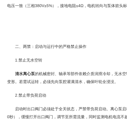
电压一致（三相380V±5%），接地电阻≤4Ω，电机转向与泵体箭
二、两禁：启动与运行中的严格禁止操作
1.禁止无水空转
清水离心泵
的机械密封、轴承等部件依赖介质润滑冷却，无水空
变形。若需试运转，必须先向泵腔灌满清水，确保叶轮全浸没。
2.禁止带负荷启动
启动时出口阀门必须处于全关状态，严禁带负荷启动。离心泵启动瞬
0秒），缓慢打开出口阀门，调节至所需流量，同时监测电机电流不