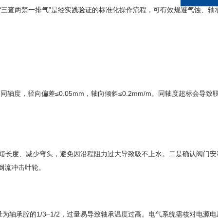
“三查两禁一排气”是经实践验证的标准化操作流程，可有效规避气蚀、轴
度，径向偏差≤0.05mm，轴向倾斜≤0.2mm/m。同轴度超标会导致
短长度、减少弯头，避免因沿程阻力过大导致吸不上水。二是确认阀门安
倒流冲击叶轮。
为轴承腔的1/3–1/2，过量易导致轴承温度过高。电气系统需核对电源