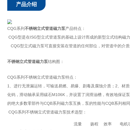
产品介绍
CQG系列
不锈钢立式管道磁力泵
产品特点：
CQG型是在ISG型立式管道泵的基础上设计而成的新型立式结构磁
CQG型立式磁力泵可直接安装在管道的任何部位，对管道中的介质进
不锈钢立式管道磁力泵
结构图：
CQG系列不锈钢立式管道磁力泵特点：
1、进行无泄漏运转，可输送易燃、易爆、剧毒及腐蚀介质；
2、材
化钨，滑动轴承采用碳石M106K，并设置了润滑油槽，有效地保证
的绝大多数零部件与CQB系列磁力泵互换，泵的性能与CQB系列相同；流量为3.
CQG系列不锈钢立式管道磁力泵技术选型：
流量
扬程
效率
电机