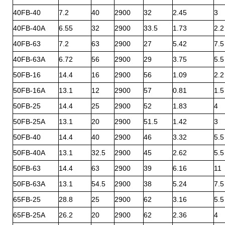
40FB-40
7.2
40
2900
32
2.45
3
40FB-40A
6.55
32
2900
33.5
1.73
2.2
40FB-63
7.2
63
2900
27
5.42
7.5
40FB-63A
6.72
56
2900
29
3.75
5.5
50FB-16
14.4
16
2900
56
1.09
2.2
50FB-16A
13.1
12
2900
57
0.81
1.5
50FB-25
14.4
25
2900
52
1.83
4
50FB-25A
13.1
20
2900
51.5
1.42
3
50FB-40
14.4
40
2900
46
3.32
5.5
50FB-40A
13.1
32.5
2900
45
2.62
5.5
50FB-63
14.4
63
2900
39
6.16
11
50FB-63A
13.1
54.5
2900
38
5.24
7.5
65FB-25
28.8
25
2900
62
3.16
5.5
65FB-25A
26.2
20
2900
62
2.36
4