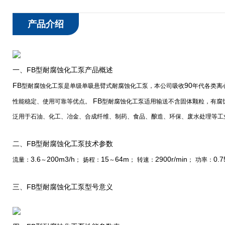
产品介绍
FB
一、
型耐腐蚀化工泵产品概述
FB
90
型耐腐蚀化工泵是单级单吸悬臂式耐腐蚀化工泵，本公司吸收
年代各类离
FB
性能稳定、使用可靠等优点。
型耐腐蚀化工泵适用输送不含固体颗粒，有腐
泛用于石油、化工、冶金、合成纤维、制药、食品、酿造、环保、废水处理等工
FB
二、
型耐腐蚀化工泵技术参数
3.6
200m3/h
15
64m
2900r/min
0.7
流量：
～
；
扬程：
～
；
转速：
；
功率：
FB
三、
型耐腐蚀化工泵型号意义