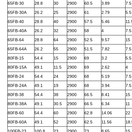
65FB-30
28.8
30
2900
60.5
3.89
7.5
65FB-30A
26.2
25
2900
61
2.79
5.5
65FB-40
28.8
40
2900
57.5
5.46
11.
65FB-40A
26.2
32
2900
58
4
7.5
65FB-64
28.8
64
2900
52.5
9.57
15
65FB-64A
26.2
55
2900
51.5
7.82
7.5
80FB-15
54.4
15
2900
69
3.2
5.5
80FB-15A
49.1
11.5
2900
69
2.62
4
80FB-24
54.4
24
2900
68
5.19
7.5
80FB-24A
49.1
19
2900
68
3.94
7.5
80FB-38
54.4
38
2900
66.5
8.41
15
80FB-38A
49.1
30.5
2900
66.5
6.34
11
80FB-60
54.4
60
2900
62.8
14.06
22
80FB-60A
49.1
52
2900
62.5
11.56
18.
100FB-23
100.8
23
2900
73
8.65
15