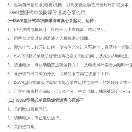
3、起动前应盘动泵(电机)几圈，以免突然起动造成密封环断裂损坏
ISWB型卧式单级防爆管道离心泵使用
(一ISWB型卧式单级防爆管道离心泵起动、运转：
1、用手拨转电机风叶，叶轮应无卡磨现象，转动灵活。
2、用手盘动泵以使润滑液进入机械密封端面。
3、灌水排气，打开进口阀，使液体充分进入泵腔内，直至整个管路
4、ISWB型卧式单级防爆管道离心泵关闭出口阀，以减少起动电流。
5、接通电源，点起动确定正确运行方向，从电机风叶端看为顺时针
6、逐步调节出口阀的开度，尽量使泵在额定状态下工作。
7、ISWB型卧式单级防爆管道离心泵在运转过程中，如发现噪音或
8、正常机械密封泄漏应小于3滴／分，检查电机，轴承处温升<>< p="
(二) ISWB型卧式单级防爆管道离心泵停车
1、关闭吐出管路阀门。
2、切断电源，停止电机运行。
3、关闭进口阀。