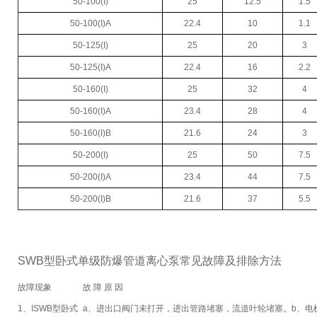
50-100(I)
25
12.5
1.5
50-100(I)A
22.4
10
1.1
50-125(I)
25
20
3
50-125(I)A
22.4
16
2.2
50-160(I)
25
32
4
50-160(I)A
23.4
28
4
50-160(I)B
21.6
24
3
50-200(I)
25
50
7.5
50-200(I)A
23.4
44
7.5
50-200(I)B
21.6
37
5.5
SWB型卧式单级防爆管道离心泵常见故障及排除方法
故障现象
故 障 原 因
1、ISWB型卧式
a、进出口阀门未打开，进出管路堵塞，流道
叶轮堵塞。
b、电