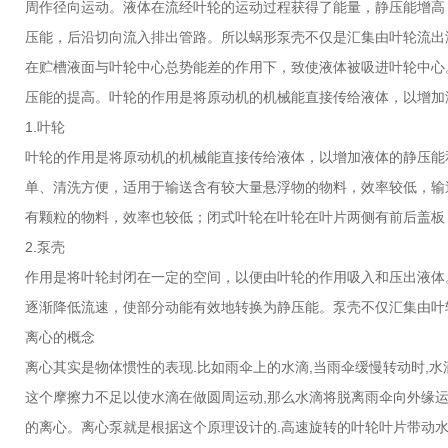
周作径向运动。液体在流经叶轮的运动过程获得了能量，静压能增高
压能，后沿切向流入排出管路。所以蜗形泵壳不仅是汇集由叶轮流出
在贮槽液面与叶轮中心总势能差的作用下，致使液体被吸进叶轮中心
压能的提高。叶轮的作用是将原动机的机械能直接传给液体，以增加液
1.叶轮
叶轮的作用是将原动机的机械能直接传给液体，以增加液体的静压能
单、清洗方便，适用于输送含有较大量悬浮物的物料，效率较低，输
有颗粒的物料，效率也较低；闭式叶轮在叶轮在叶片两侧有前后盖板
2.泵壳
作用是将叶轮封闭在一定的空间，以便由叶轮的作用吸入和压出液体
逐渐降低流速，使部分动能有效地转换为静压能。泵壳不仅汇集由叶
离心的概念
离心其实是物体惯性的表现.比如雨伞上的水滴,当雨伞缓慢转动时,
这个摩擦力不足以使水滴在做圆周运动,那么水滴将脱离雨伞向外缘运
的离心。离心泵就是根据这个原理设计的.高速旋转的叶轮叶片带动水