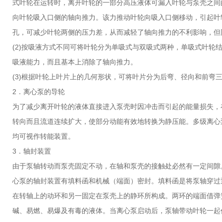
式叶轮在运转时，离开叶轮的一部分高压液体可漏入叶轮与泵壳之间
向叶轮吸入口侧的轴向推力。该力推动叶轮向吸入口侧移动，引起叶
孔，可减少叶轮两侧的压力差，从而减轻了轴向推力的不利影响，但
(2)按吸液方式不同可将叶轮分为单吸式与双吸式两种，单吸式叶
吸液能力，而且基本上消除了轴向推力。
(3)根据叶轮上叶片上的几何形状，可将叶片分为后弯、径向和前弯
2．离心泵的导轮
为了减少离开叶轮的液体直接进入泵壳时因冲击而引起的能量损失，
转向而且流道连续扩大，使部分动能有效地转换为静压能。多级离心
均可视作转能装置。
3．轴封装置
由于泵轴转动而泵壳固定不动，在轴和泵壳的接触处必然有一定间隙
心泵的轴封装置有填料函和机械（端面）密封。填料函是将泵轴穿过
在转轴上的动环和另一固定在泵壳上的静环所构成。两环的端面借弹
碱、易燃、易爆及有毒的液体。当离心泵启动后，泵轴带动叶轮一起