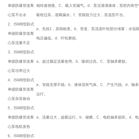
单级防爆管道离
相转速很慢。
C、吸入管漏气。
d、泵没灌满液体，泵腔内有空
心泵不出水
吸程过高，底阀漏水。
f、管路阻力过大，泵选型不当。
2、ISWB型卧式
a、先按1．原因检查。
b、管道、泵流道叶轮部分堵塞，水垢
单级防爆管道离
电压偏低。
d、叶轮磨损。
心泵流量不足
3、ISWB型卧式
单级防爆管道离
a、超过额定流量使用。
b、吸程过高。
C、泵轴承磨损。
心泵功率过大
4、ISWB型卧式
a、管路支撑不稳。
b、液体混有气体。
C、产生汽蚀。
d、轴
单级防爆管道离
运行。
心泵杂音振动
5、ISWB型卧式
单级防爆管道离
a、流量过大，超载运行。
b、碰擦。
C、电机轴承损坏。
d、
心泵电机发热
6、ISWB型卧式