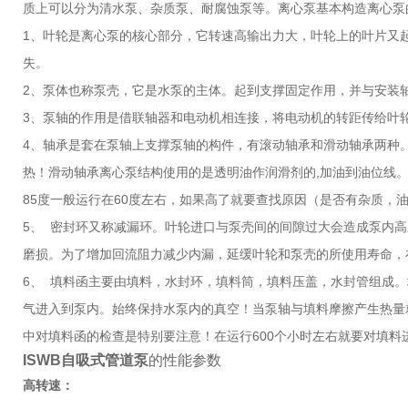
质上可以分为清水泵、杂质泵、耐腐蚀泵等。离心泵基本构造离心泵
1、叶轮是离心泵的核心部分，它转速高输出力大，叶轮上的叶片又
失。
2、泵体也称泵壳，它是水泵的主体。起到支撑固定作用，并与安装
3、泵轴的作用是借联轴器和电动机相连接，将电动机的转距传给叶
4、轴承是套在泵轴上支撑泵轴的构件，有滚动轴承和滑动轴承两种。
热！滑动轴承离心泵结构使用的是透明油作润滑剂的,加油到油位线
85度一般运行在60度左右，如果高了就要查找原因（是否有杂质，
5、 密封环又称减漏环。叶轮进口与泵壳间的间隙过大会造成泵内
磨损。为了增加回流阻力减少内漏，延缓叶轮和泵壳的所使用寿命，在泵
6、 填料函主要由填料，水封环，填料筒，填料压盖，水封管组成
气进入到泵内。始终保持水泵内的真空！当泵轴与填料摩擦产生热量
中对填料函的检查是特别要注意！在运行600个小时左右就要对填料
ISWB自吸式管道泵
的性能参数
高转速：