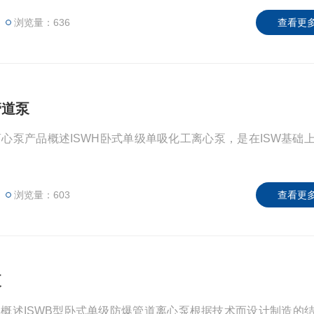
浏览量：636
查看更多
管道泵
离心泵产品概述ISWH卧式单级单吸化工离心泵，是在ISW基础
浏览量：603
查看更多
泵
品概述ISWB型卧式单级防爆管道离心泵根据技术而设计制造的