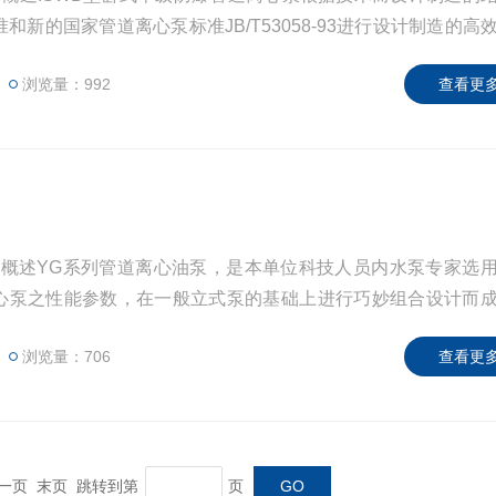
和新的国家管道离心泵标准JB/T53058-93进行设计制造的高
浏览量：992
查看更多
品概述YG系列管道离心油泵，是本单位科技人员内水泵专家选
离心泵之性能参数，在一般立式泵的基础上进行巧妙组合设计而
同在ISG型基础上派生出适用热水、高温、腐蚀性化工泵、油
浏览量：706
查看更多
 下一页 末页 跳转到第
页